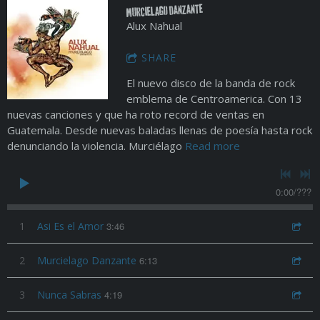
Murcielago Danzante
Alux Nahual
SHARE
El nuevo disco de la banda de rock
emblema de Centroamerica. Con 13
nuevas canciones y que ha roto record de ventas en
Guatemala. Desde nuevas baladas llenas de poesía hasta rock
denunciando la violencia. Murciélago
Read more
0:00
/
???
1
Asi Es el Amor
3:46
2
Murcielago Danzante
6:13
3
Nunca Sabras
4:19