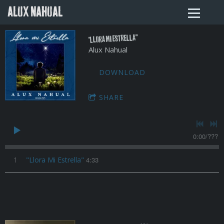
ALUX NAHUAL
"Llora Mi Estrella"
Alux Nahual
DOWNLOAD
SHARE
0:00
/
???
1
"Llora Mi Estrella"
4:33